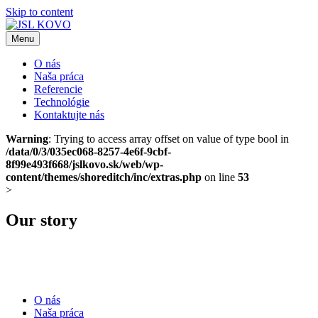
Skip to content
Menu
JSL KOVO
JSL KOVO
O nás
Naša práca
Referencie
Technológie
Kontaktujte nás
Warning
: Trying to access array offset on value of type bool in
/data/0/3/035ec068-8257-4e6f-9cbf-
8f99e493f668/jslkovo.sk/web/wp-
content/themes/shoreditch/inc/extras.php
on line
53
>
Our story
O nás
Naša práca