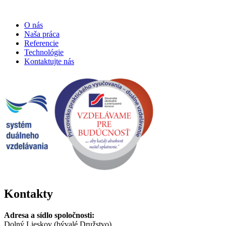
O nás
Naša práca
Referencie
Technológie
Kontaktujte nás
Kontakty
Adresa a sídlo spoločnosti:
Dolný Lieskov (bývalé Družstvo)