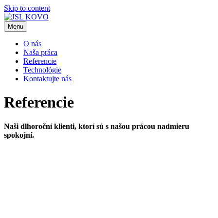
Skip to content
Menu
JSL KOVO
JSL KOVO
O nás
Naša práca
Referencie
Technológie
Kontaktujte nás
Referencie
Naši dlhoroční klienti, ktorí sú s našou prácou nadmieru
spokojní.